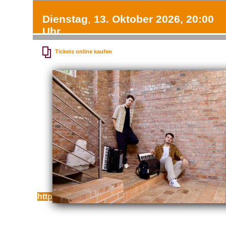
Dienstag
,
13. Oktober 2026, 20:00
Uhr
Tickets online kaufen
Auch als Live-Stream:
https://youtube.com/live/J29YSXsFmEU