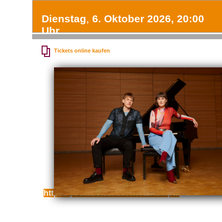
Dienstag
,
6. Oktober 2026, 20:00
Uhr
Tickets online kaufen
Auch als Live-Stream:
https://youtube.com/live/lVI2Rdihpt0